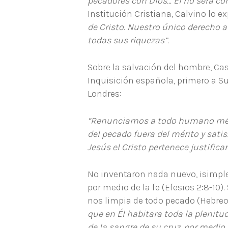
pecadores con Dios… Él no será com
Institución Cristiana, Calvino lo exp
de Cristo. Nuestro único derecho a
todas sus riquezas”.
Sobre la salvación del hombre, Cas
Inquisición española, primero a Sui
Londres:
“Renunciamos a todo humano mérito
del pecado fuera del mérito y sati
Jesús el Cristo pertenece justificar
No inventaron nada nuevo, ¡simple
por medio de la fe (Efesios 2:8-10)
nos limpia de todo pecado (Hebreos 1
que en Él habitara toda la plenitu
de la sangre de su cruz, por medio d