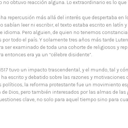
o no obtuvo reacción alguna. Lo extraordinario es lo que
cha repercusión más allá del interés que despertaba en l
o sabían leer ni escribir, el texto estaba escrito en latí
 idioma. Pero alguien, de quien no tenemos constancia, re
 por todo el país. Y solamente tres años más tarde Luter
 ser examinado de toda una cohorte de religiosos y rep
a entonces era ya un “célebre disidente”.
 1517 tuvo un impacto trascendental, y el mundo, tal y c
a escrito y debatido sobre las razones y motivaciones d
 políticos, la reforma protestante fue un movimiento es
ia de Dios, pero también interesados por las almas de las 
uestiones clave, no solo para aquel tiempo sino para cua