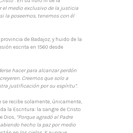
Cristo”
. En su libro III de la
el medio exclusivo de la justicia
; si la poseemos, tenemos con él
provincia de Badajoz, y huido de la
fesión escrita en 1560 desde
derse hacer para alcanzar perdón
 creyeren. Creemos que solo a
tra justificación por su espíritu”.
e se recibe solamente, únicamente,
da la Escritura: la sangre de Cristo
de Dios,
“Porque agradó al Padre
, habiendo hecho la paz por medio
 están en los cielos. Y aunque