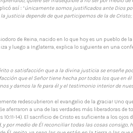
prendido, quiere ser inasequible a no ser por medio de 
licó así : “
únicamente somos justificados ante Dios por 
 la justicia depende de que participemos de la de Cristo
iodoro de Reina, nacido en lo que hoy es un pueblo de la 
za y luego a Inglaterra, explica lo siguiente en una con
 o satisfacción que a la divina justicia se enseñe po
sfacción que el Señor tiene hecha por todos los que en él
nos y darnos la fe para él y el testimonio interior de nues
mente redescubrieron el evangelio de la gracia! Uno qu
. Se aferraron a una de las verdades más liberadoras de to
0:11-14). El sacrificio de Cristo es suficiente a los ojos 
d, y por medio de Él reconciliar todas las cosas consigo
e Él, repito, ya sean las que están en la tierra o las que