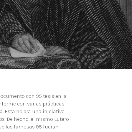
documento con 95 tesis en la
nforme con varias prácticas
d. Esta no era una iniciativa
os. De hecho, el mismo Lutero
que las famosas 95 fueran