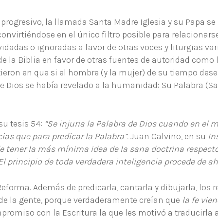
o progresivo, la llamada Santa Madre Iglesia y su Papa se
onvirtiéndose en el único filtro posible para relacionarse
lvidadas o ignoradas a favor de otras voces y liturgias v
la Biblia en favor de otras fuentes de autoridad como la
eron en que si el hombre (y la mujer) de su tiempo des
e Dios se había revelado a la humanidad: Su Palabra (Salm
su tesis 54:
“Se injuria la Palabra de Dios cuando en e
ias que para predicar la Palabra”.
Juan Calvino, en su
In
e tener la más mínima idea de la sana doctrina respecto
 El principio de toda verdadera inteligencia procede de ahí
la Reforma. Además de predicarla, cantarla y dibujarla, los
a de la gente, porque verdaderamente creían que
la fe vien
promiso con la Escritura la que les motivó a traducirla 