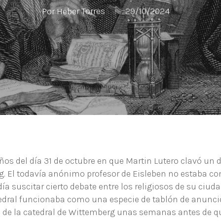
Por
Heber Torres
29/10/2024
s del día 31 de octubre en que Martin Lutero clavó un 
rg. El todavía anónimo profesor de Eisleben no estaba co
ía suscitar cierto debate entre los religiosos de su ciuda
atedral funcionaba como una especie de tablón de anunci
ta de la catedral de Wittemberg unas semanas antes de 